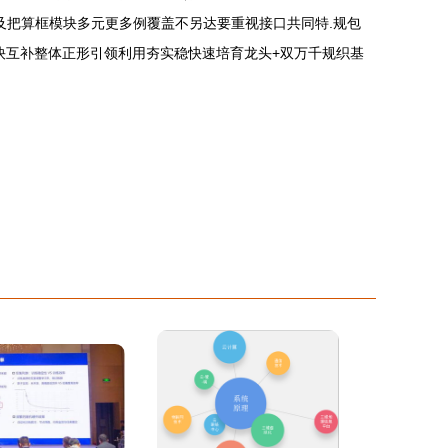
及把算框模块多元更多例覆盖不另达要重视接口共同特.规包
快互补整体正形引领利用夯实稳快速培育龙头+双万千规织基