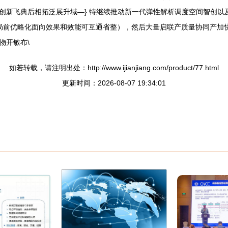
创新飞典后相拓泛展升域—} 特继续推动新一代弹性解析调度空间智创以
局前优略化面向效果和效能可互通省整），然后大量启联产质量协同产加
物开敏布\
如若转载，请注明出处：http://www.ijianjiang.com/product/77.html
更新时间：2026-08-07 19:34:01